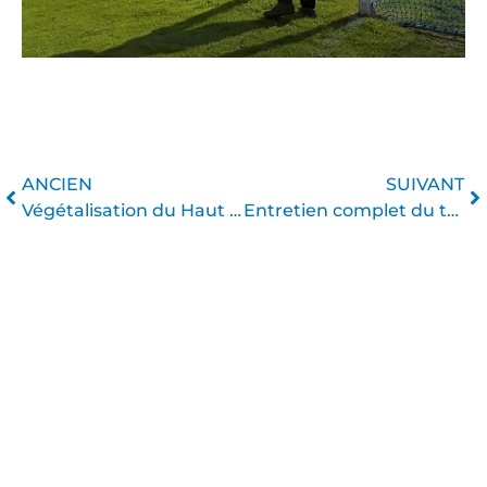
Précédent
Su
ANCIEN
SUIVANT
Végétalisation du Haut Andrakas
Entretien complet du terrain de football SD Leioa. Sarriena