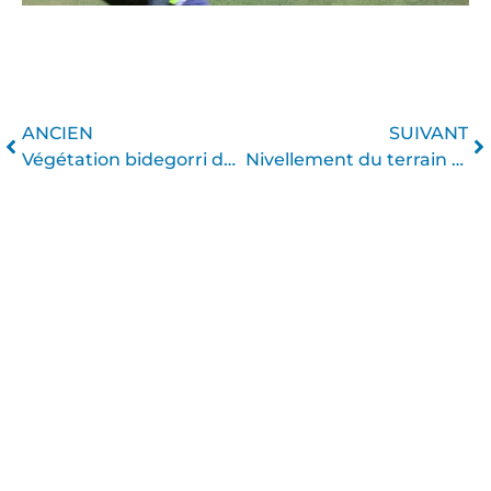
Précédent
Su
ANCIEN
SUIVANT
Végétation bidegorri de l’Orkonera. Ortuella
Nivellement du terrain de football de Llanas